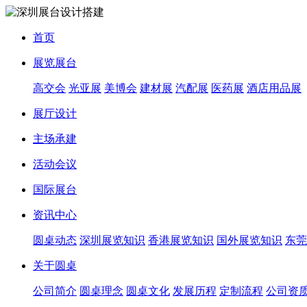
首页
展览展台
高交会
光亚展
美博会
建材展
汽配展
医药展
酒店用品展
展厅设计
主场承建
活动会议
国际展台
资讯中心
圆桌动态
深圳展览知识
香港展览知识
国外展览知识
东莞
关于圆桌
公司简介
圆桌理念
圆桌文化
发展历程
定制流程
公司资